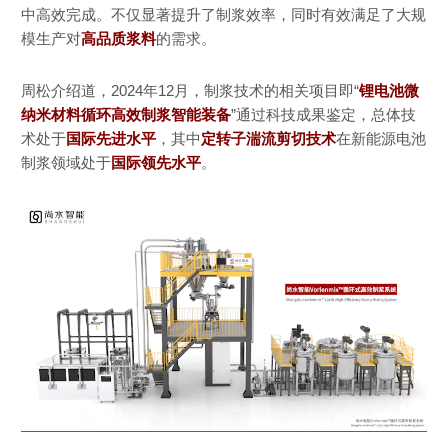
中高效完成。不仅显著提升了制浆效率，同时有效满足了大规
模生产对
高品质浆料
的需求。
姓名
*
周松介绍道，2024年12月，制浆技术的相关项目即“
锂电池微
纳米材料循环高效制浆智能装备
”通过科技成果鉴定，总体技
术处于
国际先进水平
，其中
定转子湍流剪切技术
在新能源电池
公司
*
制浆领域处于
国际领先水平
。
电话
*
邮箱
*
留言
*