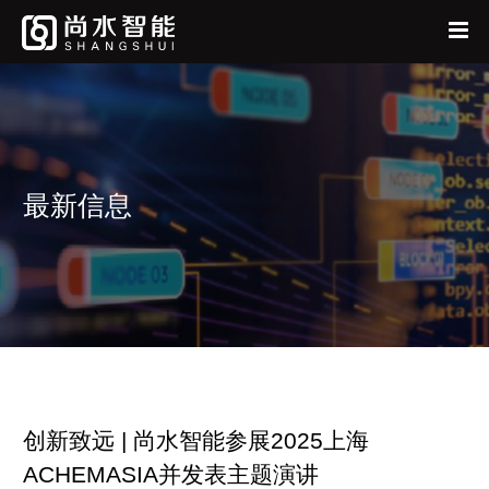
首页
中
EN
公司
产品
最新信息
新闻中心
人才招聘
联系我们
尚水采购
我要反馈
投资者关系
阳光采购原则
供应商自荐
我要投标
创新致远 | 尚水智能参展2025上海
股票信息
企业公告
ACHEMASIA并发表主题演讲