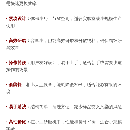
需快速更换效率
· 紧凑设计
：
体积小巧，节省空间，适合实验室或小规模生产
使用
· 高效研磨
：
容量小，但能高效研磨和分散物料，确保精细研
姓名
*
磨效果
· 操作简便
：
用户友好设计，易于上手，适合新手或需要快速
公司
*
操作的场景
· 低能耗
：
相比大型设备，能耗降低20%，适合能源有限的环
电话
*
境
· 易于清洗
：
结构简单，清洗方便，减少样品交叉污染的风险
邮箱
*
· 高性价比
：
在小型砂磨机中，性能和价格平衡，适合小规模
实验