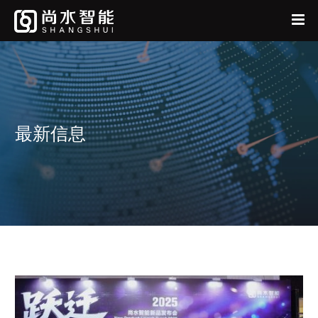
首页
中
EN
公司
产品
最新信息
新闻中心
人才招聘
联系我们
尚水采购
我要反馈
投资者关系
阳光采购原则
供应商自荐
我要投标
股票信息
企业公告