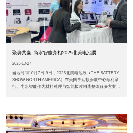
聚势共赢 |尚水智能亮相2025北美电池展
2025-10-27
姓名
*
当地时间10月7日-9日，2025北美电池展（THE BATTERY
SHOW NORTH AMERICA）在美国亨廷顿会展中心顺利举
行。尚水智能作为材料处理与智能极片制造整体解决方案提
公司
*
供商，携...
电话
*