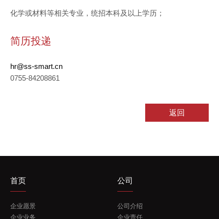
化学或材料等相关专业，统招本科及以上学历；
电话
*
简历投递
hr@ss-smart.cn
邮箱
*
0755-84208861
留言
*
返回
首页
公司
企业愿景
公司介绍
企业业务
企业责任